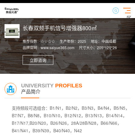
区
域
长春双频手机信号增强器800㎡
【切
换】
推荐指数：☆☆☆☆
生产年份：2025
地址：中国成都
品牌官网：www.saiyue365.com
尺寸大小：205*120*26
立即咨询
UNIVERSITY
PROFILES
产品简介
支持频段可选组合：
B1/N1，B2/N2，B3/N3，B4/N4，B5/N5，
B7/N7，B8/N8，B10/N10，B12/N12，B13/N13，B14/N14，
B17/N17,B20/N20，B26/N26，28A/28B/N28，B66/N66，
B41/N41，B39/N39，B40/N40，N42