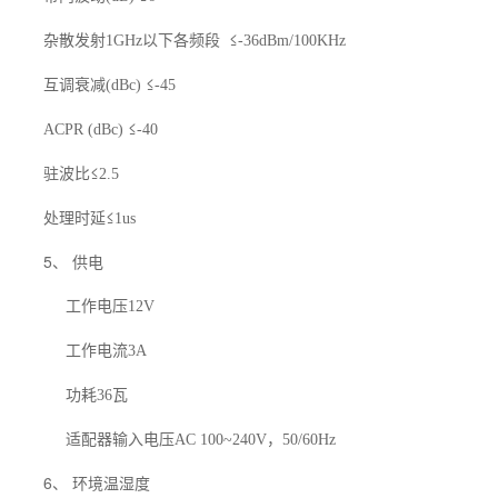
杂散发射
以下各频段
≤
1GHz
-36dBm/100KHz
互调衰减
≤
(dBc)
-45
≤
ACPR (dBc)
-40
驻波比≤
2.5
处理时延≤
1us
5、 供电
工作电压
12V
工作电流
3A
功耗
瓦
36
适配器输入电压
，
AC 100~240V
50/60Hz
6、 环境温湿度