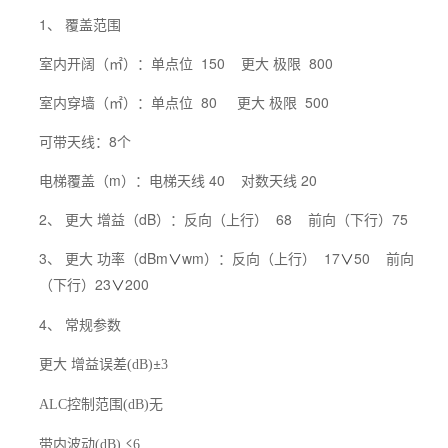
1、 覆盖范围
室内开阔（㎡）：单点位 150 更大 极限 800
室内穿墙（㎡）：单点位 80 更大 极限 500
可带天线：8个
电梯覆盖（m）：电梯天线 40 对数天线 20
2、 更大 增益（dB）：反向（上行） 68 前向（下行）75
3、 更大 功率（dBm
wm）：反向（上行） 17
50 前向
∨
∨
（下行）23
200
∨
4、 常规参数
更大 增益误差
±
(dB)
3
控制范围
无
ALC
(dB)
带内波动
≤
(dB)
6