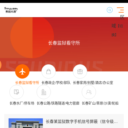
区
域
【切
换】
长春监狱看守所
长春监狱看守所
长春政企/学校/部队
长春家用/别墅/酒店/办公室
长春水厂/停车场
长春公路/铁路隧道/电力管廊
长春矿山/草原/沙漠/轮船
长春某监狱数字手机信号屏蔽（信令级管控）案例