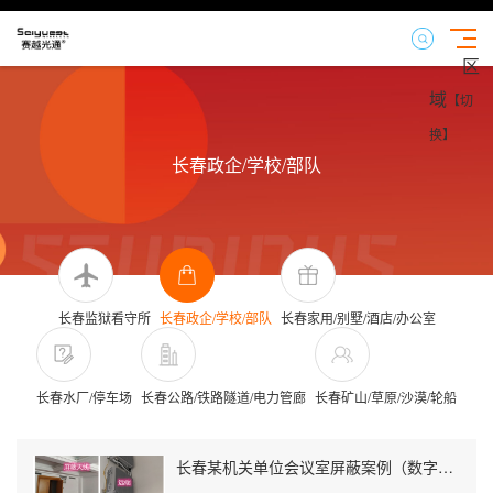
区
域
【切
换】
长春政企/学校/部队
长春监狱看守所
长春政企/学校/部队
长春家用/别墅/酒店/办公室
长春水厂/停车场
长春公路/铁路隧道/电力管廊
长春矿山/草原/沙漠/轮船
长春某机关单位会议室屏蔽案例（数字信令级）