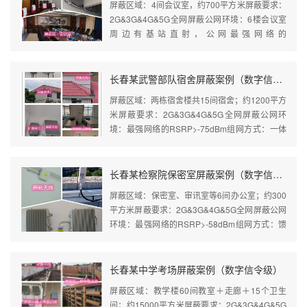
屏蔽区域：4间会议室，约700平方米屏蔽要求：
2G&3G&4G&5G全网屏蔽公网环境：6楼会议室
周边有基站直射，公网最强网络的
RSRP>-65dBm组网方式：馈线型屏蔽器（1个
近端＋2个远端）＋室分系统屏蔽效...
长春某武警部队宿舍屏蔽案例（数字信令级）
屏蔽区域：两栋宿舍楼共15间宿舍；约1200平方
米屏蔽要求：2G&3G&4G&5G全网屏蔽公网环
境：最强网络的RSRP>-75dBm组网方式：一体
化光纤屏蔽器（2个近端＋2个扩展单元＋15个一
体化远端）屏蔽效果...
长春某检察院保密室屏蔽案例（数字信令级）
屏蔽区域：保密室、审讯室等6间办公室；约300
平方米屏蔽要求：2G&3G&4G&5G全网屏蔽公网
环境：最强网络的RSRP>-58dBm组网方式：馈
线型屏蔽器（1个近端＋1个远端）＋室分系统屏
蔽效果：优良
长春某中学考场屏蔽案例（数字信令级）
屏蔽区域：教学楼60间教室＋走廊＋15个卫生
间；约15000平方米屏蔽要求：2G&3G&4G&5G