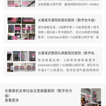
全网屏蔽公网环境：最强网络的RSRP>-58dBm
组网方式：馈线型屏蔽器（2个近端＋13个远
端）＋室分系统屏蔽效...
长春某军事院校管控案例（数字信令级）
管控屏蔽区域：4栋教学楼＋13栋宿舍楼＋图书
馆楼＋俱乐部＋学术报告厅，共计20栋楼宇屏蔽
要求：2G&3G&4G管控＋5G屏蔽公网环境：校
园内分布着较多的基站，管控区域内最强网络的
RSRP>-60dBm组网方式：馈线型屏...
长春某武警部队屏蔽管控案例（数字信令级）
管控屏蔽区域：2栋宿舍楼屏蔽要求：
2G&3G&4G管控＋5G屏蔽公网环境：部队外分
布着8个公网基站，管控区域内最强网络的
RSRP>-50dBm组网方式：5G光纤型屏蔽（1个
近端＋4个远端）＋管控系统（1台管控基站＋1
台...
长春某机关单位会议室屏蔽案例（数字信令
级）
查看更多