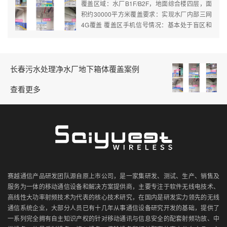
覆盖区域：水厂B1F/B2F，地面综合楼四层，面
积约30000平方米覆盖要求：实现水厂内部三网
4G覆盖 覆盖区手机信号情况：基本处于盲区和
信号弱区组网方式：两频三网4G无线接收光纤站
（1:6）＋室分系统覆盖效果：优良，
RSRP>-85...
长春污水处理净水厂地下箱体覆盖案例
查看更多
赛越通信产品研发团队源自原上市公司，是一家集研发、测试、生产、销售及
服务为一体的移动通信设备和解决方案提供商，主要专注于软件无线电技术、
高线性大功率射频技术为代表的核心技术研究，在国内是研发实力领先的无线
通信系统企业，大部分人员已有十几年从事通信设备研究开发的基础，提供了
一系列完全拥有自主知识产权的针对移动通讯与信息安全的配套射频功放、中