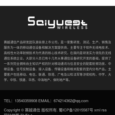
赛越通信产品研发团队源自原上市公司，是一家集研发、测试、生产、销售及
服务为一体的移动通信设备和解决方案提供商，主要专注于软件无线电技术、
高线性大功率射频技术为代表的核心技术研究，在国内是研发实力领先的无线
通信系统企业，大部分人员已有十几年从事通信设备研究开发的基础，提供了
一系列完全拥有自主知识产权的针对移动通讯与信息安全的配套射频功放、中
继设备、信号反制设备、接入设备、传输设备和相关配套的室内分布产品。主
要客户包括移动、电信、联通、铁塔、广电及公检法军等涉密机构、中学、大
学、中铁、铁建、华西、中海地产、保利地产等。
TEL：13540359908 EMAIL：674214362@qq.com
Copyright ©
赛越通信
版权所有.
蜀ICP备12015587号
xml
rss