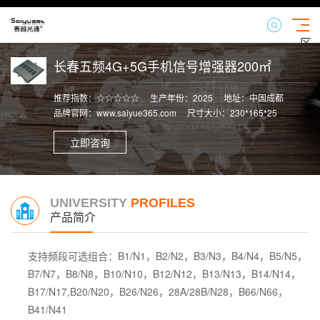
区
域
长春五频4G+5G手机信号增强器200㎡
【切
换】
推荐指数：☆☆☆☆☆
生产年份：2025
地址：中国成都
品牌官网：www.saiyue365.com
尺寸大小：230*165*25
立即咨询
UNIVERSITY
PROFILES
产品简介
支持频段可选组合：
B1/N1，B2/N2，B3/N3，B4/N4，B5/N5，
B7/N7，B8/N8，B10/N10，B12/N12，B13/N13，B14/N14，
B17/N17,B20/N20，B26/N26，28A/28B/N28，B66/N66，
B41/N41