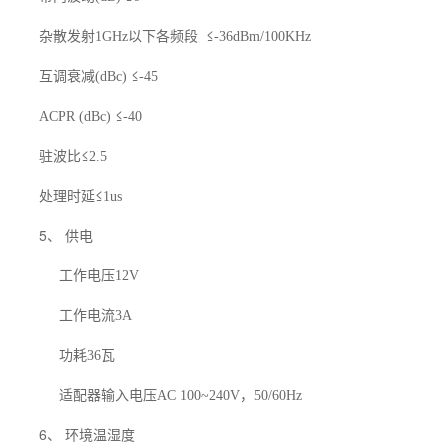
杂散发射
以下各频段
≤
1GHz
-36dBm/100KHz
互调衰减
≤
(dBc)
-45
≤
ACPR (dBc)
-40
驻波比≤
2.5
处理时延≤
1us
5、 供电
工作电压
12V
工作电流
3A
功耗
瓦
36
适配器输入电压
，
AC 100~240V
50/60Hz
6、 环境温湿度