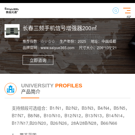
区
域
长春三频手机信号增强器200㎡
【切
换】
推荐指数：☆☆☆☆
生产年份：2025
地址：中国成都
品牌官网：www.saiyue365.com
尺寸大小：206*135*21
立即咨询
UNIVERSITY
PROFILES
产品简介
支持频段可选组合：
B1/N1，B2/N2，B3/N3，B4/N4，B5/N5，
B7/N7，B8/N8，B10/N10，B12/N12，B13/N13，B14/N14，
B17/N17,B20/N20，B26/N26，28A/28B/N28，B66/N66
1、 覆盖范围