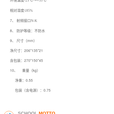
环境温度
℃～
℃
-25
+55
相对湿度≤
85%
7、 射频接口
N-K
8、 防护等级：不防水
9、 尺寸（mm）
净尺寸：206*135*21
含包装：270*150*45
10、
重量（kg）
净重：0.55
包装（含电源）：0.75
SCHOOL
MOTTO