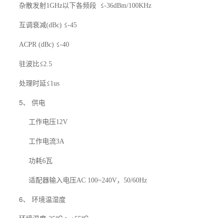
杂散发射
以下各频段
≤
1GHz
-36dBm/100KHz
互调衰减
≤
(dBc)
-45
≤
ACPR (dBc)
-40
驻波比≤
2.5
处理时延≤
1us
5、 供电
工作电压
12V
工作电流
3A
功耗
瓦
6
适配器输入电压
，
AC 100~240V
50/60Hz
6、 环境温湿度